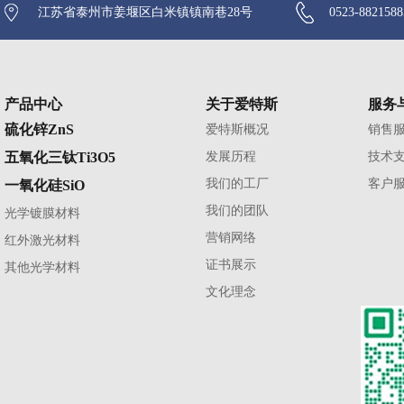
江苏省泰州市姜堰区白米镇镇南巷28号
0523-882158
产品中心
关于爱特斯
服务
硫化锌ZnS
爱特斯概况
销售
五氧化三钛Ti3O5
发展历程
技术
我们的工厂
客户
一氧化硅SiO
我们的团队
光学镀膜材料
营销网络
红外激光材料
证书展示
其他光学材料
文化理念