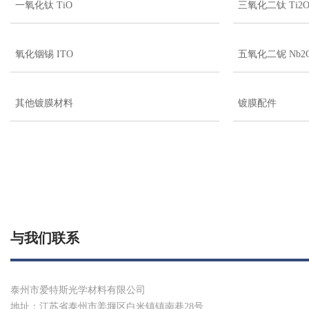
一氧化钛 TiO
三氧化二钛 Ti2O
氧化铟锡 ITO
五氧化二铌 Nb2
其他镀膜材料
镀膜配件
与我们联系
泰州市爱特斯光学材料有限公司
地址：江苏省泰州市姜堰区白米镇镇南巷28号