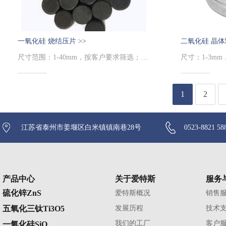
一氧化硅 烧结压片 >>
二氧化硅 晶体
尺寸范围：1-40mm，按客户要求筛选；纯度：99.99%
尺寸：1-3mm，
1
2
江苏省泰州市姜堰区白米镇镇南巷28号
0523-8821 58
产品中心
关于爱特斯
服务
硫化锌ZnS
爱特斯概况
销售
五氧化三钛Ti3O5
发展历程
技术
我们的工厂
客户
一氧化硅SiO