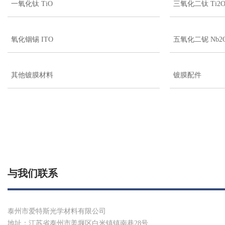
一氧化钛 TiO
三氧化二钛 Ti2O
氧化铟锡 ITO
五氧化二铌 Nb2
其他镀膜材料
镀膜配件
与我们联系
泰州市爱特斯光学材料有限公司
地址：江苏省泰州市姜堰区白米镇镇南巷28号