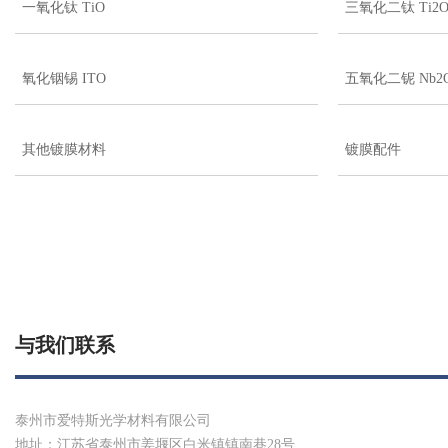
一氧化钛 TiO
三氧化二钛 Ti2O
氧化铟锡 ITO
五氧化二铌 Nb2
其他镀膜材料
镀膜配件
与我们联系
泰州市爱特斯光学材料有限公司
地址：江苏省泰州市姜堰区白米镇镇南巷28号