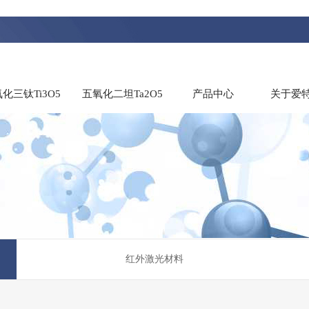
化三钛Ti3O5
五氧化二坦Ta2O5
产品中心
关于爱
红外激光材料