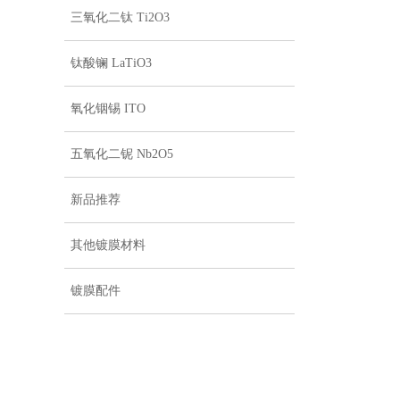
三氧化二钛 Ti2O3
钛酸镧 LaTiO3
氧化铟锡 ITO
五氧化二铌 Nb2O5
新品推荐
其他镀膜材料
镀膜配件