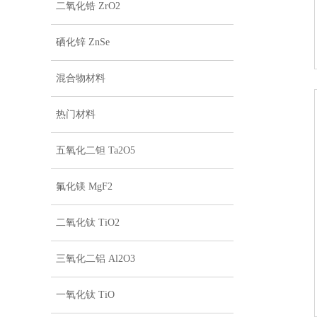
二氧化锆 ZrO2
硒化锌 ZnSe
混合物材料
热门材料
五氧化二钽 Ta2O5
氟化镁 MgF2
二氧化钛 TiO2
三氧化二铝 Al2O3
一氧化钛 TiO