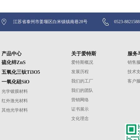
江苏省泰州市姜堰区白米镇镇南巷28号
0523-882158
产品中心
关于爱特斯
服务
硫化锌ZnS
爱特斯概况
销售
五氧化三钛Ti3O5
发展历程
技术
我们的工厂
客户
一氧化硅SiO
我们的团队
光学镀膜材料
营销网络
红外激光材料
证书展示
其他光学材料
文化理念