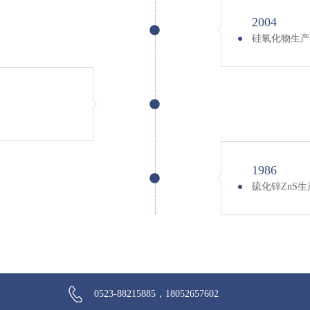
2004
硅氧化物生产
1986
硫化锌ZnS生
0523-88215885，18052657602