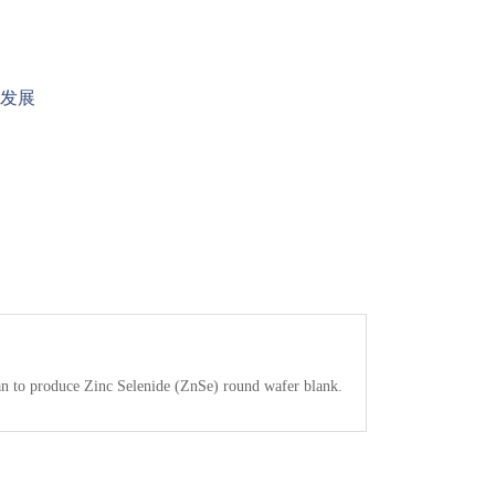
发展
n to produce Zinc Selenide (ZnSe) round wafer blank.