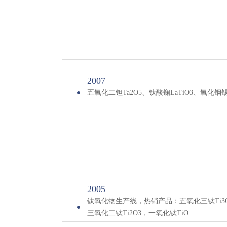
2007
五氧化二钽Ta2O5、钛酸镧LaTiO3、氧化铟
2005
钛氧化物生产线，热销产品：五氧化三钛Ti3O
三氧化二钛Ti2O3，一氧化钛TiO