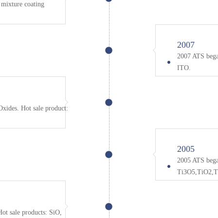
mixture coating
2007
2007 ATS bega
ITO.
xides. Hot sale product:
2005
2005 ATS began
Ti3O5,TiO2,T
ot sale products: SiO,