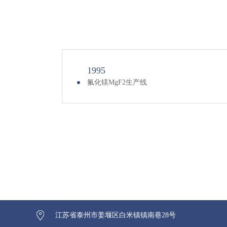
1995
氟化镁MgF2生产线
江苏省泰州市姜堰区白米镇镇南巷28号