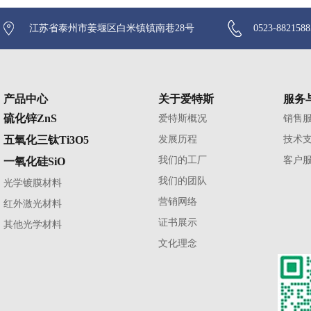
江苏省泰州市姜堰区白米镇镇南巷28号
0523-882158
产品中心
关于爱特斯
服务
硫化锌ZnS
爱特斯概况
销售
五氧化三钛Ti3O5
发展历程
技术
我们的工厂
客户
一氧化硅SiO
我们的团队
光学镀膜材料
营销网络
红外激光材料
证书展示
其他光学材料
文化理念