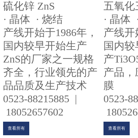
五氧化三
硫化锌 ZnS
· 晶体 
· 晶体 · 烧结
产线开始
产线开始于1986年，
国内较
国内较早开始生产
产Ti3
ZnS的厂家之一规格
产品，
齐全，行业领先的产
膜
品品质及生产技术
0523-8
0523-88215885 |
180526
18052657602
查看所有
查看所有