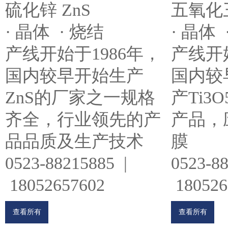
五氧化三
硫化锌 ZnS
· 晶体 
· 晶体 · 烧结
产线开始
产线开始于1986年，
国内较
国内较早开始生产
产Ti3
ZnS的厂家之一规格
产品，
齐全，行业领先的产
膜
品品质及生产技术
0523-8
0523-88215885 |
180526
18052657602
查看所有
查看所有