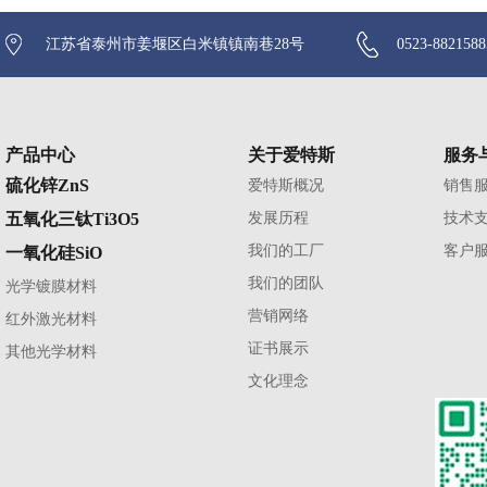
江苏省泰州市姜堰区白米镇镇南巷28号
0523-882158
产品中心
关于爱特斯
服务
硫化锌ZnS
爱特斯概况
销售
五氧化三钛Ti3O5
发展历程
技术
我们的工厂
客户
一氧化硅SiO
我们的团队
光学镀膜材料
营销网络
红外激光材料
证书展示
其他光学材料
文化理念