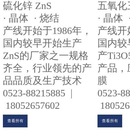
五氧化三
硫化锌 ZnS
· 晶体 
· 晶体 · 烧结
产线开始
产线开始于1986年，
国内较
国内较早开始生产
产Ti3
ZnS的厂家之一规格
产品，
齐全，行业领先的产
膜
品品质及生产技术
0523-8
0523-88215885 |
180526
18052657602
查看所有
查看所有