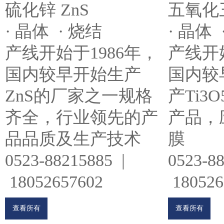
五氧化三
硫化锌 ZnS
· 晶体 
· 晶体 · 烧结
产线开始
产线开始于1986年，
国内较
国内较早开始生产
产Ti3
ZnS的厂家之一规格
产品，
齐全，行业领先的产
膜
品品质及生产技术
0523-8
0523-88215885 |
180526
18052657602
查看所有
查看所有