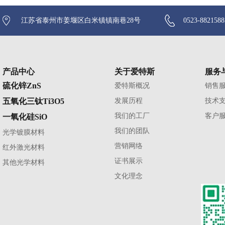
江苏省泰州市姜堰区白米镇镇南巷28号
0523-882158
产品中心
关于爱特斯
服务
硫化锌ZnS
爱特斯概况
销售
五氧化三钛Ti3O5
发展历程
技术
我们的工厂
客户
一氧化硅SiO
我们的团队
光学镀膜材料
营销网络
红外激光材料
证书展示
其他光学材料
文化理念